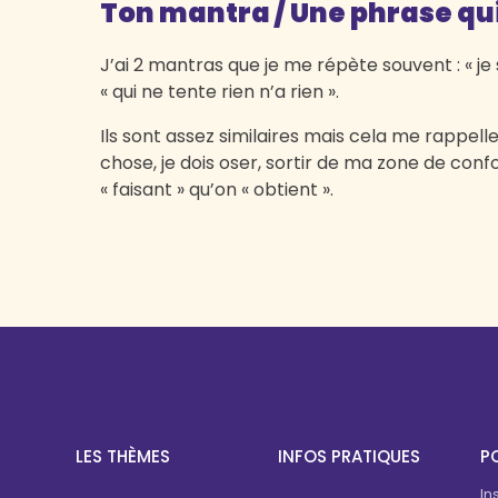
Ton mantra / Une phrase qui
J’ai 2 mantras que je me répète souvent : « j
« qui ne tente rien n’a rien ».
Ils sont assez similaires mais cela me rappell
chose, je dois oser, sortir de ma zone de confo
« faisant » qu’on « obtient ».
LES THÈMES
INFOS PRATIQUES
PO
In