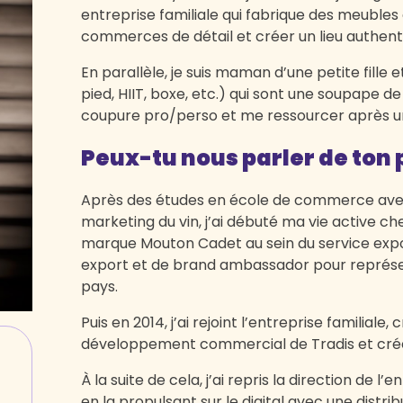
entreprise familiale qui fabrique des meubles
commerces de détail et créer un lieu authent
En parallèle, je suis maman d’une petite fille 
pied, HIIT, boxe, etc.) qui sont une soupape d
coupure pro/perso et me ressourcer après un
Peux-tu nous parler de ton 
Après des études en école de commerce avec 
marketing du vin, j’ai débuté ma vie active ch
marque Mouton Cadet au sein du service expo
export et de brand ambassador pour représen
pays.
Puis en 2014, j’ai rejoint l’entreprise familial
développement commercial de Tradis et créer
À la suite de cela, j’ai repris la direction de l
en la propulsant sur le digital avec une distr