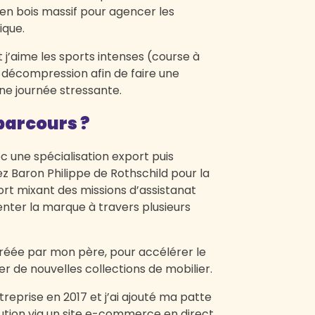
 en bois massif pour agencer les
ique.
et j’aime les sports intenses (course à
e décompression afin de faire une
e journée stressante.
parcours ?
une spécialisation export puis
ez Baron Philippe de Rothschild pour la
rt mixant des missions d’assistanat
ter la marque à travers plusieurs
e, créée par mon père, pour accélérer le
 de nouvelles collections de mobilier.
’entreprise en 2017 et j’ai ajouté ma patte
ibution via un site e-commerce en direct