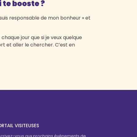
 te booste ?
e suis responsable de mon bonheur » et
e chaque jour que si je veux quelque
rt et aller le chercher. C’est en
RTAIL VISITEUSES
scrivez-vous aux prochains évènements de