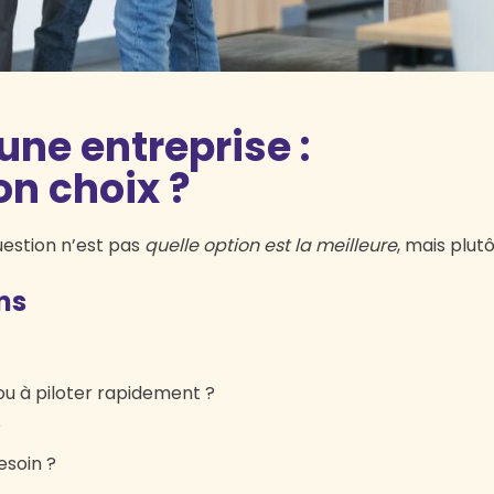
une entreprise :
on choix ?
uestion n’est pas
quelle option est la meilleure
, mais plutô
ns
 ou à piloter rapidement ?
?
esoin ?