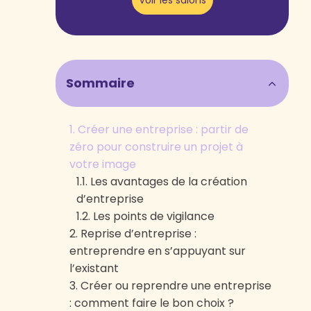
Voir les salons
Sommaire
Créer une entreprise : partir de
zéro pour construire un projet à
votre image
Les avantages de la création
d’entreprise
Les points de vigilance
Reprise d’entreprise :
entreprendre en s’appuyant sur
l’existant
Créer ou reprendre une entreprise
Pourquoi choisir la reprise
: comment faire le bon choix ?
d’entreprise ?