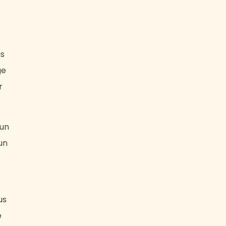
us
ge
r
 un
un
us
e