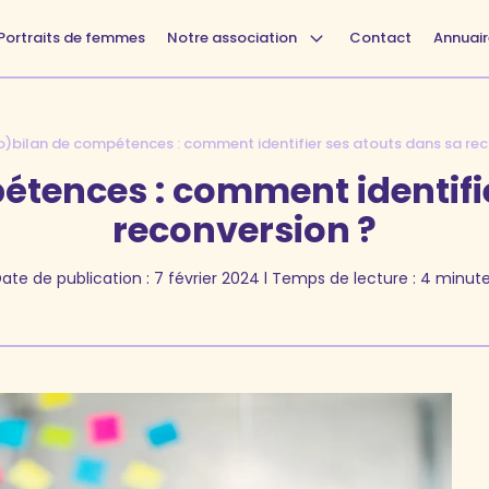
Portraits de femmes
Notre association
Contact
Annuair
o)bilan de compétences : comment identifier ses atouts dans sa rec
étences : comment identifie
reconversion ?
ate de publication :
7 février 2024
l Temps de lecture : 4 minut