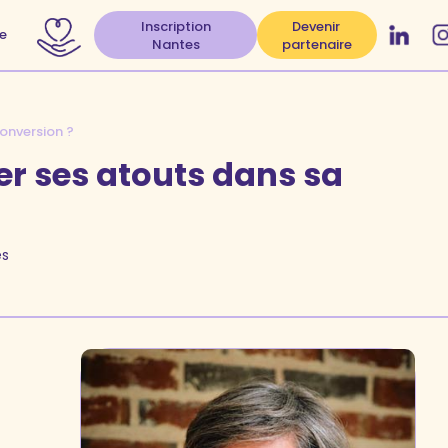
Inscription
Devenir
e
Nantes
partenaire
onversion ?
r ses atouts dans sa
es