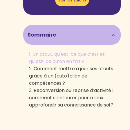
Voir les salons
Sommaire
Un atout, qu’est-ce que c’est et
qu’est-ce qu’on en fait ?
Comment mettre à jour ses atouts
grâce à un (auto)bilan de
compétences ?
Reconversion ou reprise d’activité :
comment s’entourer pour mieux
approfondir sa connaissance de soi ?