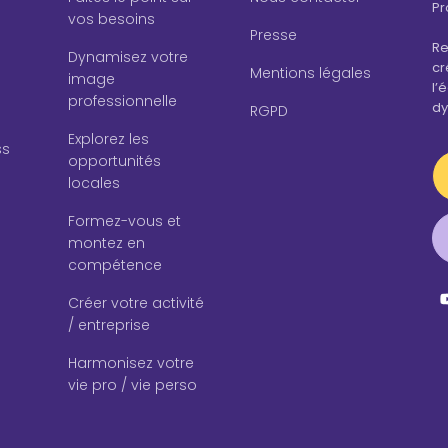
Pr
vos besoins
Presse
Re
Dynamisez votre
cr
Mentions légales
image
l’
professionnelle
dy
RGPD
Explorez les
ss
opportunités
locales
Formez-vous et
montez en
compétence
Créer votre activité
/ entreprise
Harmonisez votre
vie pro / vie perso