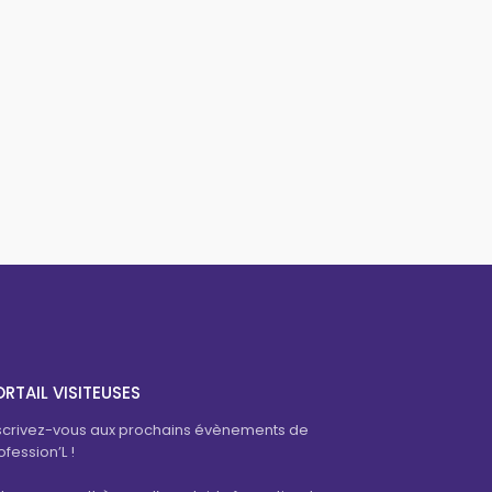
RTAIL VISITEUSES
scrivez-vous aux prochains évènements de
ofession’L !