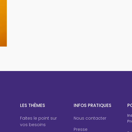
LES THÈMES
INFOS PRATIQUES
PO
In
Faites le point sur
Nous contacter
Pr
vos besoins
Presse